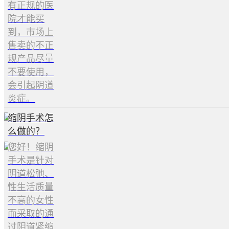
有正规的医
院才能买
到，市场上
售卖的不正
规产品尽量
不要使用，
会引起阴道
炎症。
缩阴手术怎
么做的？
您好！缩阴
手术是针对
阴道松弛、
性生活质量
不高的女性
而采取的通
过阴道紧缩