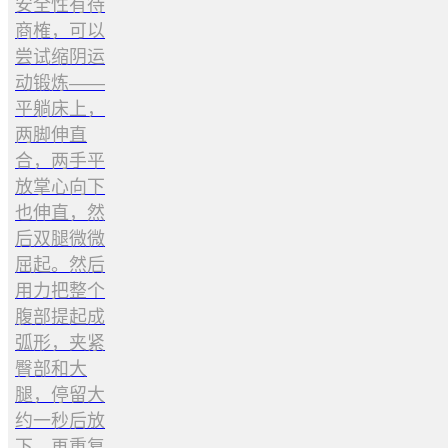
安全性有待
商榷，可以
尝试缩阴运
动锻炼——
平躺床上，
两脚伸直
合，两手平
放掌心向下
也伸直，然
后双腿微微
屈起。然后
用力把整个
腹部提起成
弧形，夹紧
臀部和大
腿，停留大
约一秒后放
下，再重复