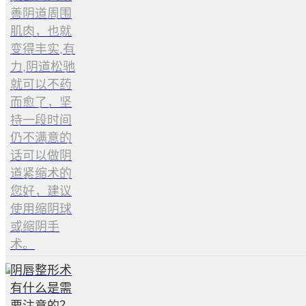
善阴道周围
肌肉，也就
变得丰实,有
力,阴道松驰
就可以不药
而愈了，坚
持一段时间
仍不满意的
话可以做阴
道紧缩术的
您好，建议
使用缩阴球
或缩阴手
术。
阴唇整形术
有什么是需