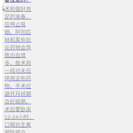
要注意的？
术前做好充
足的准备，
应停止吸
烟。阿司匹
林和某些抗
炎药物会导
致出血增
多，故术前
一段功夫应
停用这些药
物。手术应
避开月经期
及妊娠期。
术后要卧床
12-24小时，
口服抗生素
预防感染。