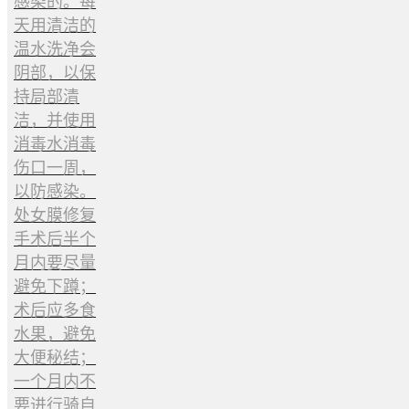
感染的。每
天用清洁的
温水洗净会
阴部，以保
持局部清
洁，并使用
消毒水消毒
伤口一周，
以防感染。
处女膜修复
手术后半个
月内要尽量
避免下蹲；
术后应多食
水果，避免
大便秘结；
一个月内不
要进行骑自