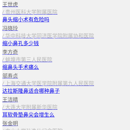
王世虎
/
贵州医科大学附属医院
鼻头缩小术有危险吗
冯晓玲
/
华中科技大学同济医学院附属协和医院
缩小鼻孔多少钱
李方奇
/
蚌埠市第三人民医院
缩鼻头手术痛么
邬寿贞
/
上海交通大学医学院附属第九人民医院
达拉斯隆鼻适合哪种鼻子
王洁晴
/
大连大学附属新华医院
耳软骨垫鼻尖会增生么
张金明