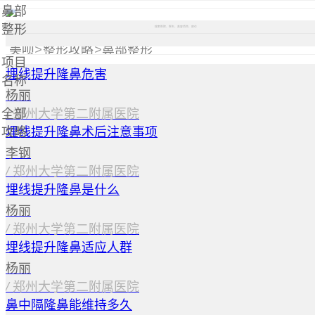
鼻部
整形
搜索医院、医生、美容项目、部位
美呗
>
整形攻略
>
鼻部整形
项目
埋线提升隆鼻危害
名称
杨丽
全部
/
郑州大学第二附属医院
攻略
埋线提升隆鼻术后注意事项
李钢
/
郑州大学第二附属医院
埋线提升隆鼻是什么
杨丽
/
郑州大学第二附属医院
埋线提升隆鼻适应人群
杨丽
/
郑州大学第二附属医院
鼻中隔隆鼻能维持多久