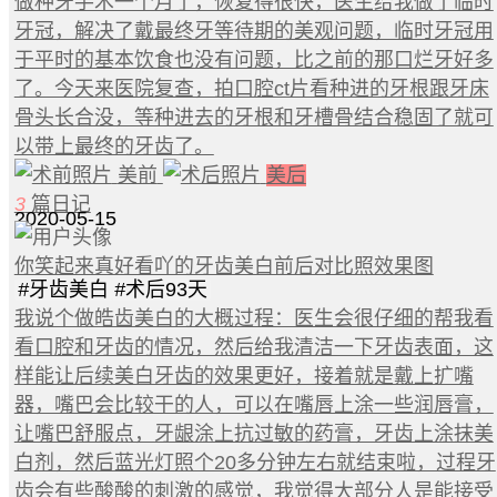
做种牙手术一个月了，恢复得很快，医生给我做了临时
牙冠，解决了戴最终牙等待期的美观问题，临时牙冠用
于平时的基本饮食也没有问题，比之前的那口烂牙好多
了。今天来医院复查，拍口腔ct片看种进的牙根跟牙床
骨头长合没，等种进去的牙根和牙槽骨结合稳固了就可
以带上最终的牙齿了。
美前
美后
3
篇日记
2020-05-15
你笑起来真好看吖的牙齿美白前后对比照效果图
#
牙齿美白
#
术后93天
我说个做皓齿美白的大概过程：医生会很仔细的帮我看
看口腔和牙齿的情况，然后给我清洁一下牙齿表面，这
样能让后续美白牙齿的效果更好，接着就是戴上扩嘴
器，嘴巴会比较干的人，可以在嘴唇上涂一些润唇膏，
让嘴巴舒服点，牙龈涂上抗过敏的药膏，牙齿上涂抹美
白剂，然后蓝光灯照个20多分钟左右就结束啦，过程牙
齿会有些酸酸的刺激的感觉，我觉得大部分人是能接受