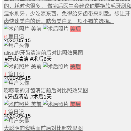
的，耗时也很多。 做完后医生会建议你要换软毛牙刷
温水刷牙，少吃凉东西，免得给牙齿带来刺激。想让牙
齿快速美白的话，皓齿美白是一项不错的选择。
美前
美后
6
篇日记
2020-05-15
alisa的牙齿清洁前后对比照效果图
#
牙齿清洁
#
术后6天
美前
美后
1
篇日记
2020-05-15
嘭嘭嘭的牙齿清洁前后对比照效果图
#
牙齿清洁
#
术后1天
美前
美后
1
篇日记
2020-05-15
大聪明的瓷贴面前后对比照效果图