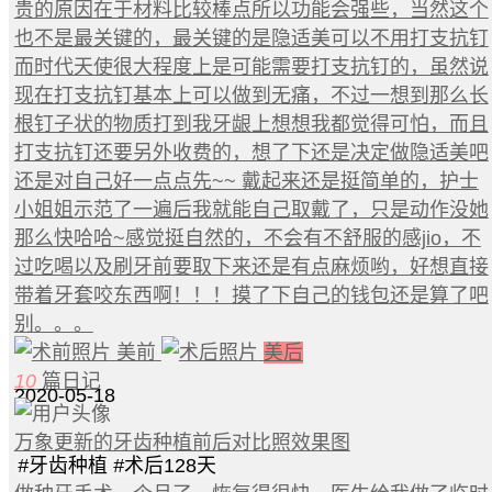
贵的原因在于材料比较棒点所以功能会强些，当然这个
也不是最关键的，最关键的是隐适美可以不用打支抗钉
而时代天使很大程度上是可能需要打支抗钉的，虽然说
现在打支抗钉基本上可以做到无痛，不过一想到那么长
根钉子状的物质打到我牙龈上想想我都觉得可怕，而且
打支抗钉还要另外收费的，想了下还是决定做隐适美吧
还是对自己好一点点先~~ 戴起来还是挺简单的，护士
小姐姐示范了一遍后我就能自己取戴了，只是动作没她
那么快哈哈~感觉挺自然的，不会有不舒服的感jio，不
过吃喝以及刷牙前要取下来还是有点麻烦哟，好想直接
带着牙套咬东西啊！！！摸了下自己的钱包还是算了吧
别。。。
美前
美后
10
篇日记
2020-05-18
万象更新的牙齿种植前后对比照效果图
#
牙齿种植
#
术后128天