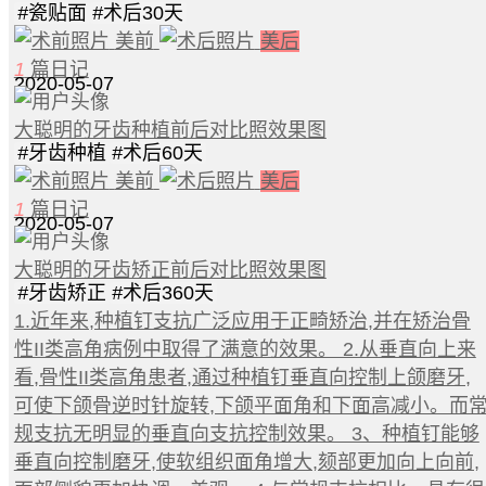
#
瓷贴面
#
术后30天
美前
美后
1
篇日记
2020-05-07
大聪明的牙齿种植前后对比照效果图
#
牙齿种植
#
术后60天
美前
美后
1
篇日记
2020-05-07
大聪明的牙齿矫正前后对比照效果图
#
牙齿矫正
#
术后360天
1.近年来,种植钉支抗广泛应用于正畸矫治,并在矫治骨
性II类高角病例中取得了满意的效果。 2.从垂直向上来
看,骨性II类高角患者,通过种植钉垂直向控制上颌磨牙,
可使下颌骨逆时针旋转,下颌平面角和下面高减小。而
规支抗无明显的垂直向支抗控制效果。 3、种植钉能够
垂直向控制磨牙,使软组织面角增大,颏部更加向上向前,