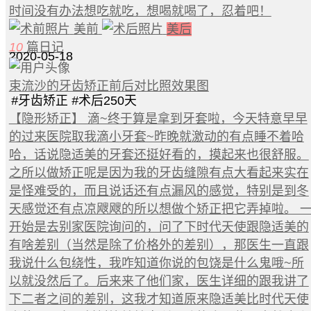
时间没有办法想吃就吃，想喝就喝了，忍着吧！
美前
美后
10
篇日记
2020-05-18
束流沙的牙齿矫正前后对比照效果图
#
牙齿矫正
#
术后250天
【隐形矫正】 滴~终于算是拿到牙套啦，今天特意早早
的过来医院取我滴小牙套~昨晚就激动的有点睡不着哈
哈，话说隐适美的牙套还挺好看的，摸起来也很舒服。
之所以做矫正呢是因为我的牙齿缝隙有点大看起来实在
是怪难受的，而且说话还有点漏风的感觉，特别是到冬
天感觉还有点凉飕飕的所以想做个矫正把它弄掉啦。 
开始是去别家医院询问的，问了下时代天使跟隐适美的
有啥差别（当然是除了价格外的差别），那医生一直跟
我说什么包绕性，我咋知道你说的包饶是什么鬼哦~所
以就没然后了。后来来了他们家，医生详细的跟我讲了
下二者之间的差别，这我才知道原来隐适美比时代天使