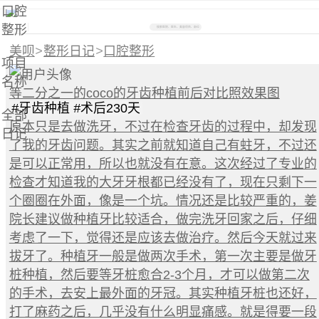
口腔
整形
搜索医院、医生、美容项目、部位
美呗
>
整形日记
>
口腔整形
项目
名称
等二分之一的coco的牙齿种植前后对比照效果图
#
牙齿种植
#
术后230天
全部
原本只是去做洗牙，不过在检查牙齿的过程中，却发现
日记
了我的牙齿问题。其实之前就知道自己有蛀牙，不过还
是可以正常用，所以也就没有在意。这次经过了专业的
检查才知道我的大牙牙根都已经没有了，现在只剩下一
个圈圈在外面，像是一个坑。情况还是比较严重的，姜
院长建议做种植牙比较适合，做完洗牙回家之后，仔细
考虑了一下，觉得还是应该去做治疗。然后今天就过来
拔牙了。种植牙一般是做两次手术，第一次主要是做牙
桩种植，然后要等牙桩愈合2-3个月，才可以做第二次
的手术，去安上最外面的牙冠。其实种植牙桩也还好，
打了麻药之后，几乎没有什么明显痛感。就是得要一段