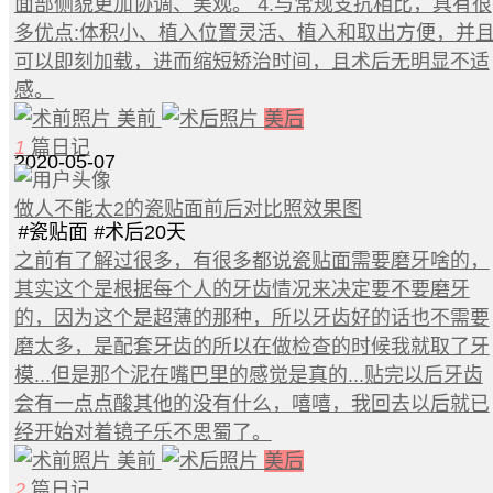
面部侧貌更加协调、美观。 4.与常规支抗相比，具有很
多优点:体积小、植入位置灵活、植入和取出方便，并
可以即刻加载，进而缩短矫治时间，且术后无明显不适
感。
美前
美后
1
篇日记
2020-05-07
做人不能太2的瓷贴面前后对比照效果图
#
瓷贴面
#
术后20天
之前有了解过很多，有很多都说瓷贴面需要磨牙啥的，
其实这个是根据每个人的牙齿情况来决定要不要磨牙
的，因为这个是超薄的那种，所以牙齿好的话也不需要
磨太多，是配套牙齿的所以在做检查的时候我就取了牙
模...但是那个泥在嘴巴里的感觉是真的...贴完以后牙齿
会有一点点酸其他的没有什么，嘻嘻，我回去以后就已
经开始对着镜子乐不思蜀了。
美前
美后
2
篇日记