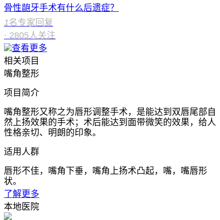
骨性龅牙手术有什么后遗症？
1
名专家回复
·
2805
人关注
查看更多
相关项目
嘴角整形
项目简介
嘴角整形又称之为唇形调整手术，是能达到双唇尾部自
然上扬效果的手术；术后能达到面带微笑的效果，给人
性格亲切、明朗的印象。
适用人群
唇形不佳，嘴角下垂，嘴角上扬术凸起，嘴，嘴唇形
状。
了解更多
本地医院