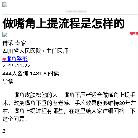
搜索医院、医生、美容项目、部位
做嘴角上提流程是怎样的
傅荣
专家
四川省人民医院
/ 主任医师
#
嘴角整形
2019-11-22
444
人咨询
1481人阅读
导读
嘴角皮肤松弛的人、嘴角下压者适合做嘴角上提手
术，改变嘴角下垂的苍老感。手术效果能够维持30年左
右。嘴角上提过程有哪些，在这里给大家详细回答一下
这个问题。
1