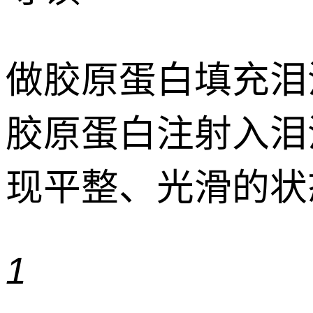
做胶原蛋白填充泪沟
胶原蛋白注射入泪
现平整、光滑的状
1