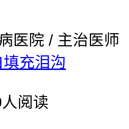
病医院
/ 主治医师
白填充泪沟
99人阅读