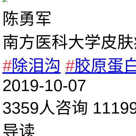
陈勇军
南方医科大学皮肤
#
除泪沟
#
胶原蛋
2019-10-07
3359
人咨询
111
导读