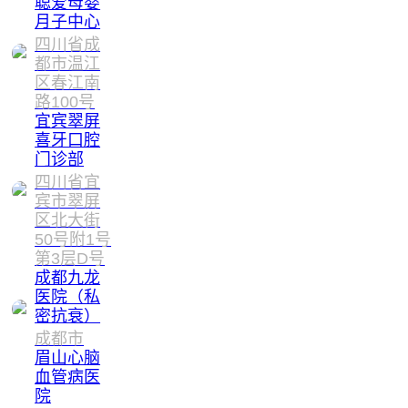
聪爱母婴
月子中心
四川省成
都市温江
区春江南
路100号
宜宾翠屏
喜牙口腔
门诊部
四川省宜
宾市翠屏
区北大街
50号附1号
第3层D号
成都九龙
医院（私
密抗衰）
成都市
眉山心脑
血管病医
院