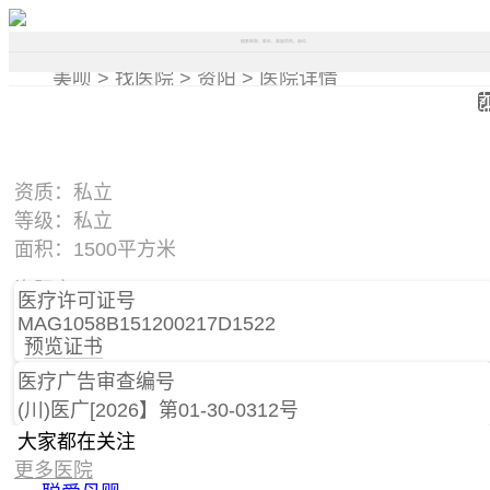
搜索医院、医生、美容项目、部位
美呗 >
找医院 >
资阳 >
医院详情
资质：私立
等级：私立
面积：1500平方米
资阳市雁江区建设北路二段金洋花园-B区
医疗许可证号
MAG1058B151200217D1522
预览证书
医疗广告审查编号
(川)医广[2026】第01-30-0312号
大家都在关注
更多医院