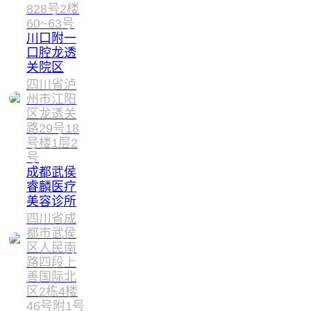
828号2楼
60~63号
川口附一
口腔龙透
关院区
四川省泸
州市江阳
区龙透关
路29号18
号楼1层2
号
成都武侯
睿麟医疗
美容诊所
四川省成
都市武侯
区人民南
路四段上
善国际北
区2栋4楼
46号附1号