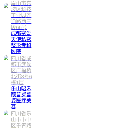
眉山市东
坡区科技
工业园齐
通路西三
段66号
成都密爱
天使私密
整形专科
医院
四川省成
都市武侯
区广福桥
北街8号6
栋1层
乐山昭禾
颜普罗普
姿医疗美
容
四川省乐
山市市中
区乐青路